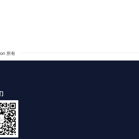
on 所有
们