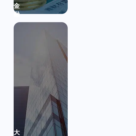
金
融
大