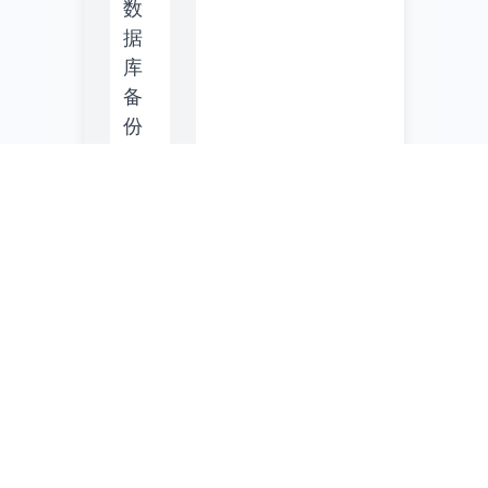
数
据
库
备
份
恢
复
CLRP
连
续
日
志
实
时
保
护