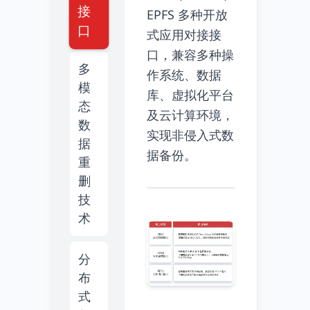
接
EPFS 多种开放
口
式应用对接接
口，兼容多种操
多
作系统、数据
模
库、虚拟化平台
态
及云计算环境，
数
实现非侵入式数
据
据备份。
重
删
技
术
分
布
式