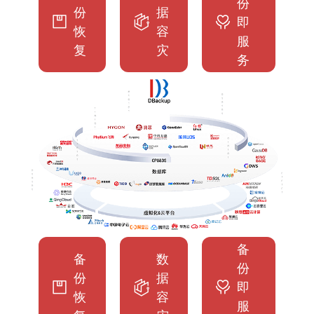
份
份
据
即
恢
容
服
复
灾
务
备
备
数
份
份
据
即
恢
容
服