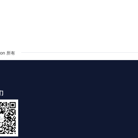
on 所有
们