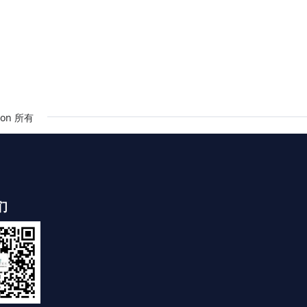
on 所有
们