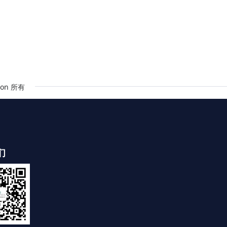
on 所有
们