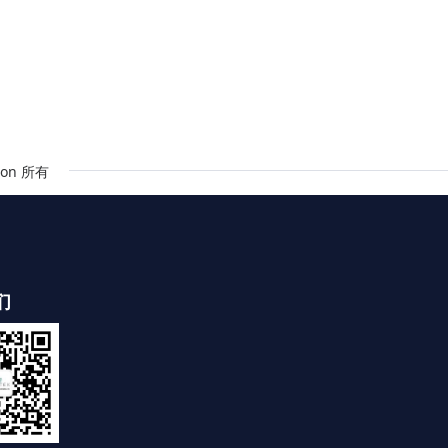
on 所有
们